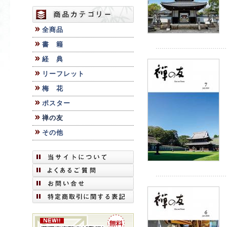
全商品
書 籍
経 典
リーフレット
梅 花
ポスター
禅の友
その他