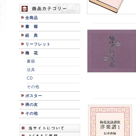
全商品
書 籍
経 典
リーフレット
梅 花
書籍
法具
CD
その他
ポスター
禅の友
その他