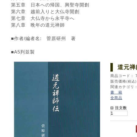
第五章 日本への帰国、興聖寺開創
第六章 越前入りと大仏寺開創
第七章 大仏寺から永平寺へ
第八章 晩年の道元禅師
■作者/編者名: 菅原研州 著
■A5判並製
道元禅
商品コード： 70
販売価格
(税込)
関連カテゴリ
書 籍
全商品
注文数