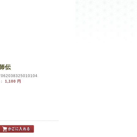
師伝
62038325010104
：
1,100 円
：