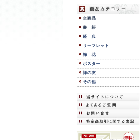
全商品
書 籍
経 典
リーフレット
梅 花
ポスター
禅の友
その他