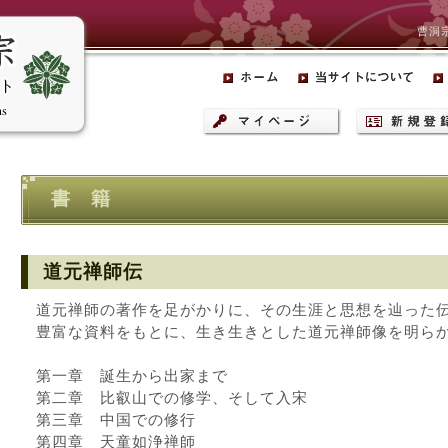
曹洞
書 籍
道元禅師伝
道元禅師の著作を足がかりに、その生涯と思想を辿った
豊富な資料をもとに、生き生きとした道元禅師像を明ら
第一章 誕生から出家まで
第二章 比叡山での修学、そして入宋
第三章 中国での修行
第四章 天童如浄禅師