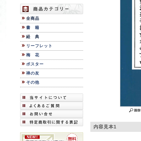
全商品
書 籍
経 典
リーフレット
梅 花
ポスター
禅の友
その他
内容見本1