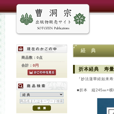
経 典
商品数：0点
合計：
0円
折本経典 寿
『妙法蓮華経如来寿
■折本 縦245㎜×横